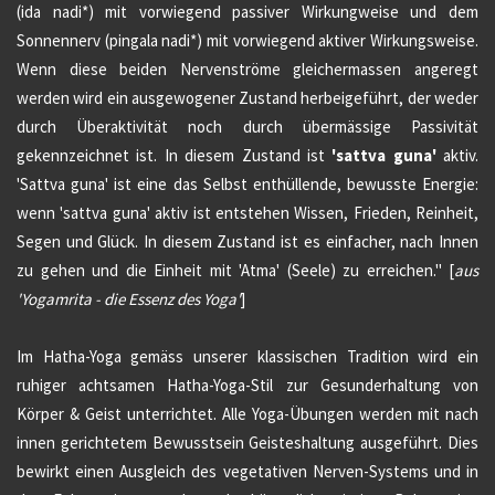
(ida nadi*) mit vorwiegend passiver Wirkungweise und dem
Sonnennerv (pingala nadi*) mit vorwiegend aktiver Wirkungsweise.
Wenn diese beiden Nervenströme gleichermassen angeregt
werden wird ein ausgewogener Zustand herbeigeführt, der weder
durch Überaktivität noch durch übermässige Passivität
gekennzeichnet ist. In diesem Zustand ist
'sattva guna'
aktiv.
'Sattva guna' ist eine das Selbst enthüllende, bewusste Energie:
wenn 'sattva guna' aktiv ist entstehen Wissen, Frieden, Reinheit,
Segen und Glück. In diesem Zustand ist es einfacher, nach Innen
zu gehen und die Einheit mit 'Atma' (Seele) zu erreichen." [
aus
'Yogamrita - die Essenz des Yoga'
]
Im Hatha-Yoga gemäss unserer klassischen
Tradition
wird ein
ruhiger
achtsamen
Hatha-Yoga
-Stil zur Gesunderhaltung von
Körper & Geist
unterrichtet
. Alle Yoga-Übungen werden mit nach
innen gerichtetem Bewusstsein Geisteshaltung ausgeführt. Dies
bewirkt einen Ausgleich des vegetativen Nerven-Systems und in